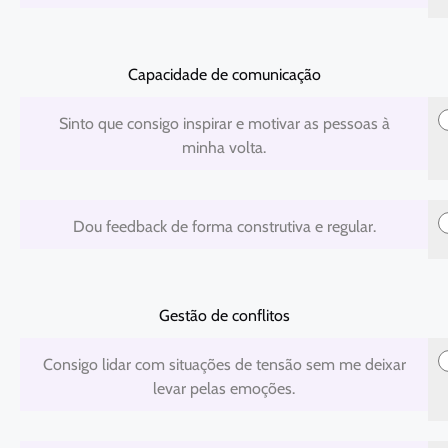
Capacidade de comunicação
1
2
3
4
5
Sinto que consigo inspirar e motivar as pessoas à
minha volta.
1
2
3
4
5
Dou feedback de forma construtiva e regular.
Gestão de conflitos
1
2
3
4
5
Consigo lidar com situações de tensão sem me deixar
levar pelas emoções.