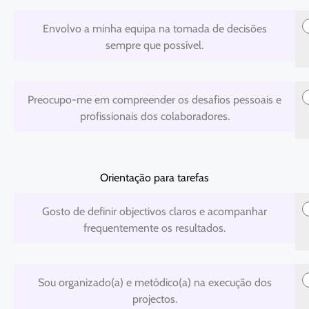
1
2
3
4
5
Envolvo a minha equipa na tomada de decisões
sempre que possível.
1
2
3
4
5
Preocupo-me em compreender os desafios pessoais e
profissionais dos colaboradores.
Orientação para tarefas
1
2
3
4
5
Gosto de definir objectivos claros e acompanhar
frequentemente os resultados.
1
2
3
4
5
Sou organizado(a) e metódico(a) na execução dos
projectos.